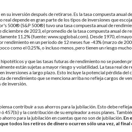
 en su inversión después de retirarse. Es la tasa compuesta anual 
o real depende en gran parte de los tipos de inversiones que escojas
or's 500® (S&P 500®) tuvo una tasa compuesta anual de rendimient
e diciembre de 2023, el promedio de la tasa compuesta anual de r
madamente 11.2% (fuente: www.spglobal.com). Desde 1970, el mayo
nor rendimiento en un período de 12 meses fue -43% (marzo de 200
 poco como el 0.25%, o incluso menos, pero tienen un riesgo mucho
hipotéticos y que las tasas futuras de rendimiento no se pueden pr
ente están sujetas a mayor riesgo y volatilidad. La tasa real de r
 inversiones a largo plazo. Esto incluye la potencial pérdida del ca
sta de rendimiento que se menciona arriba no refleja cargos de ve
 de inversión.
iensa contribuir a sus ahorros para la jubilación. Esto debe reflejar
) ó 457(b) y la contribución de su empleador a esos planes. También
 ahorro para la jubilación en cuentas que no son de jubilación.
En 
 que todos los retiros de dinero ocurren sólo una vez, al final 