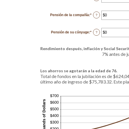
an
160%
amount
between
1
Pensión de la compañía
:
*
and
Enter
?
100
an
amount
between
$0
Pensión de su cónyuge
:
*
and
Enter
?
$20,000
an
amount
between
$0
Rendimiento después, inflación y Social Securi
and
$20,000
7% antes de ju
Los ahorros se agotarán a la edad de 76.
Total de fondos en la jubilación es de $624,0
último año de ingreso de $75,783.32. Este pla