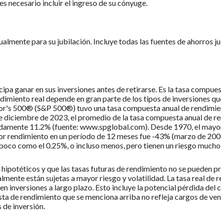
 es necesario incluir el ingreso de su cónyuge.
almente para su jubilación. Incluye todas las fuentes de ahorros ju
cipa ganar en sus inversiones antes de retirarse. Es la tasa compue
ndimiento real depende en gran parte de los tipos de inversiones que
or's 500® (S&P 500®) tuvo una tasa compuesta anual de rendimient
e diciembre de 2023, el promedio de la tasa compuesta anual de r
madamente 11.2% (fuente: www.spglobal.com). Desde 1970, el mayo
nor rendimiento en un período de 12 meses fue -43% (marzo de 200
 poco como el 0.25%, o incluso menos, pero tienen un riesgo mucho
hipotéticos y que las tasas futuras de rendimiento no se pueden pr
ente están sujetas a mayor riesgo y volatilidad. La tasa real de r
 inversiones a largo plazo. Esto incluye la potencial pérdida del ca
sta de rendimiento que se menciona arriba no refleja cargos de ve
 de inversión.