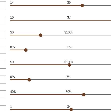
14
39
10
37
$0
$100k
0%
33%
$0
$100k
0%
7%
40%
80%
1
34