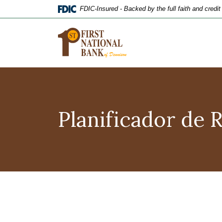
Home
Download
FDIC-Insured - Backed by the full faith and credi
Skip
Acrobat
to
Reader
main
5.0
content
or
Skip
higher
to
to
footer
view
.pdf
Planificador de R
files.