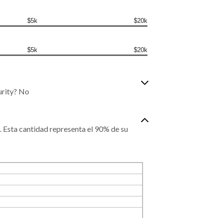
$5k
$20k
$5k
$20k
urity? No
. Esta cantidad representa el 90% de su