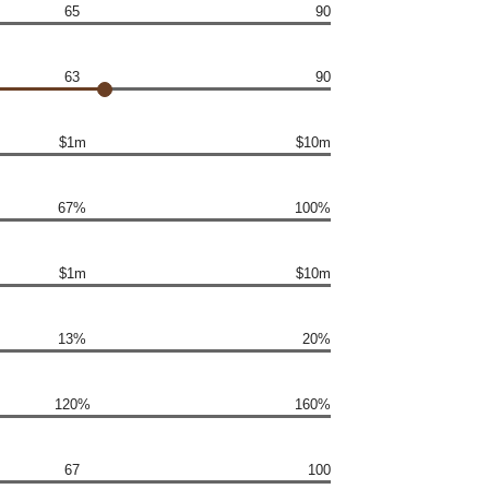
65
90
63
90
$1m
$10m
67%
100%
$1m
$10m
13%
20%
120%
160%
67
100