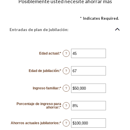
Posiblemente usted necesite ahorrar más
*
Indicates Required.
Entradas de plan de jubilación:
Edad actual
:
*
Enter
?
an
amount
between
14
Edad de jubilación
:
*
and
Enter
?
90
an
amount
between
10
Ingreso familiar
:
*
and
Enter
?
90
an
amount
between
$1
Porcentaje de ingreso para
and
?
ahorrar
:
*
Enter
$10,000,000
an
amount
between
0%
Ahorros actuales jubilatorios
:
*
Enter
?
and
an
100%
amount