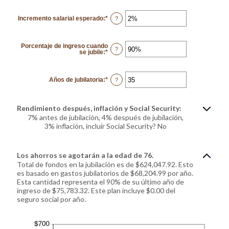
between
$0
Incremento salarial esperado
:
*
and
Enter
?
$100,000,000
an
amount
between
0%
Porcentaje de ingreso cuando
and
?
se jubile
:
*
Enter
20%
an
amount
between
40%
Años de jubilatoria
:
*
Enter
?
and
an
160%
amount
between
1
Rendimiento después, inflación y Social Security:
and
100
7% antes de jubilación, 4% después de jubilación,
3% inflación, incluir Social Security? No
Los ahorros se agotarán a la edad de 76.
Total de fondos en la jubilación es de $624,047.92. Esto
es basado en gastos jubilatorios de $68,204.99 por año.
Esta cantidad representa el 90% de su último año de
ingreso de $75,783.32. Este plan incluye $0.00 del
seguro social por año.