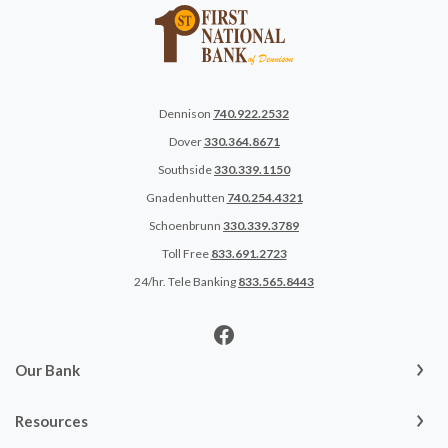
Dennison
740.922.2532
Dover
330.364.8671
Southside
330.339.1150
Gnadenhutten
740.254.4321
Schoenbrunn
330.339.3789
Toll Free
833.691.2723
24/hr. Tele Banking
833.565.8443
Our Bank
Resources