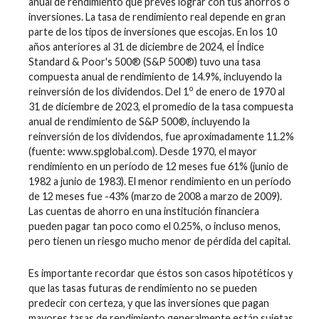
anual de rendimiento que preves lograr con tus ahorros o
inversiones. La tasa de rendimiento real depende en gran
parte de los tipos de inversiones que escojas. En los 10
años anteriores al 31 de diciembre de 2024, el Índice
Standard & Poor's 500® (S&P 500®) tuvo una tasa
compuesta anual de rendimiento de 14.9%, incluyendo la
o
reinversión de los dividendos. Del 1
de enero de 1970 al
31 de diciembre de 2023, el promedio de la tasa compuesta
anual de rendimiento de S&P 500®, incluyendo la
reinversión de los dividendos, fue aproximadamente 11.2%
(fuente: www.spglobal.com). Desde 1970, el mayor
rendimiento en un período de 12 meses fue 61% (junio de
1982 a junio de 1983). El menor rendimiento en un período
de 12 meses fue -43% (marzo de 2008 a marzo de 2009).
Las cuentas de ahorro en una institución financiera
pueden pagar tan poco como el 0.25%, o incluso menos,
pero tienen un riesgo mucho menor de pérdida del capital.
Es importante recordar que éstos son casos hipotéticos y
que las tasas futuras de rendimiento no se pueden
predecir con certeza, y que las inversiones que pagan
mayores tasas de rendimiento generalmente están sujetas