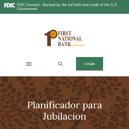
Home
Download
FDIC-Insured - Backed by the full faith and credit of the U.S.
Government
Skip
Acrobat
to
Reader
main
5.0
content
or
Skip
higher
to
to
footer
view
.pdf
MENU
LOGIN
files.
Toggle navigation
Planificador para
Jubilacion