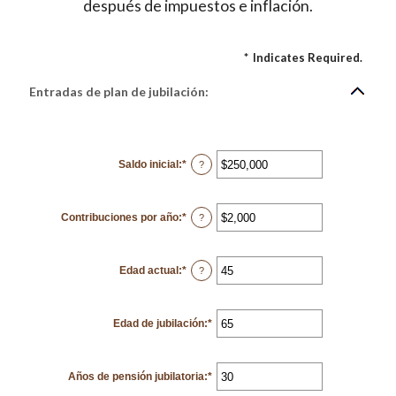
después de impuestos e inflación.
*
Indicates Required.
Entradas de plan de jubilación:
Saldo inicial
:
*
Enter
?
an
amount
between
$0
Contribuciones por año
:
*
and
Enter
?
$100,000,000
an
amount
between
$0
Edad actual
:
*
and
Enter
?
$100,000,000
an
amount
between
15
Edad de jubilación
and
:
*
Enter
90
an
amount
between
10
Años de pensión jubilatoria
:
*
and
Enter
90
an