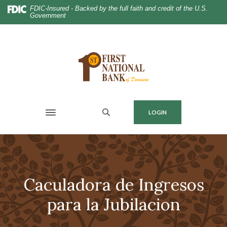
Home
Download
FDIC-Insured - Backed by the full faith and credit of the U.S.
Government
Skip
Acrobat
to
Reader
main
5.0
content
or
Skip
higher
to
to
footer
view
.pdf
MENU
LOGIN
files.
Toggle navigation
Caculadora de Ingresos
para la Jubilacion