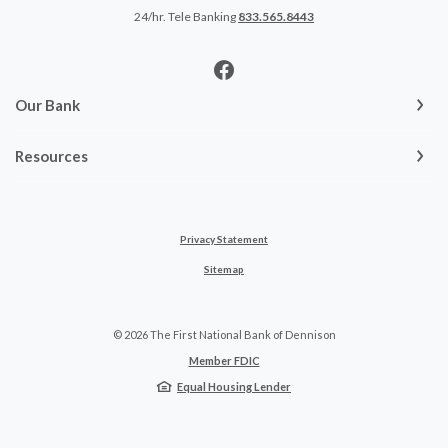
24/hr. Tele Banking
833.565.8443
Our Bank
Resources
Privacy Statement
Sitemap
©
2026
The First National Bank of Dennison
Member FDIC
Equal Housing Lender