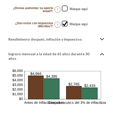
amount
between
1
¿Desea aumentar su aporte
Marque aquí
and
?
anual?
:
100
¿Son estos con impuestos
Marque aquí
?
diferidos?
:
Rendimiento después, inflación y Impuestos:
Ingreso mensual a la edad de 65 años durante 30
años